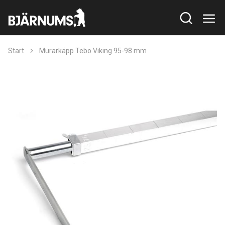
Start
Murarkäpp Tebo Viking 95-98 mm