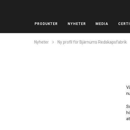
PRODUKTER
NYHETER
MEDIA
CERTI
Nyheter
Ny profil för Bjärnums Redskapsfabrik
V
n
So
hö
at