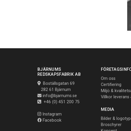
BJÄRNUMS
FÖRETAGSINF
REDSKAPSFABRIK AB
Om oss
Boställsgatan 69
Certifiering
282 61 Bjärnum
Miljö & kvalitet
info@bjarnums.se
Villkor leverans
+46 (0) 451 200 75
MEDIA
Instagram
Bilder & logotyp
Facebook
Broschyrer
Koncept