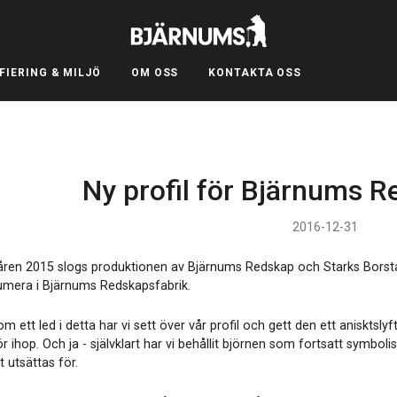
FIERING & MILJÖ
OM OSS
KONTAKTA OSS
Ny profil för Bjärnums R
2016-12-31
åren 2015 slogs produktionen av Bjärnums Redskap och Starks Borstar
umera i Bjärnums Redskapsfabrik.
m ett led i detta har vi sett över vår profil och gett den ett anisktsly
r ihop. Och ja - självklart har vi behållit björnen som fortsatt symbo
t utsättas för.