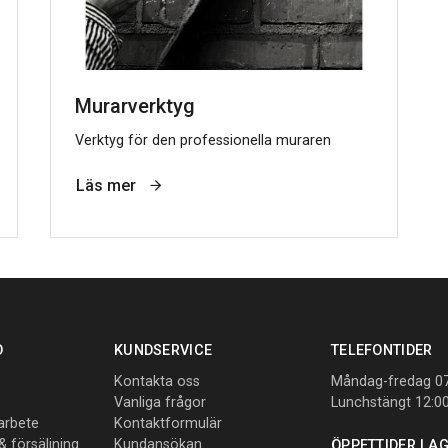
Murarverktyg
Verktyg för den professionella muraren
Läs mer
O
KUNDSERVICE
TELEFONTIDER
Kontakta oss
Måndag-fredag 07
Vanliga frågor
Lunchstängt 12:0
sarbete
Kontaktformulär
 & försäljning
Kundansökan
ÖPPETTIDER LA