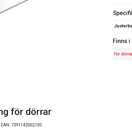
Specifi
Justerba
Finns i
för dörra
g för dörrar
EAN: 7391142002100