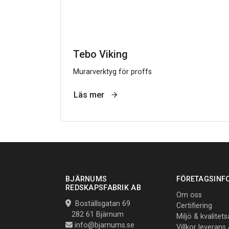
Tebo Viking
Murarverktyg för proffs
Läs mer
BJÄRNUMS
FÖRETAGSINF
REDSKAPSFABRIK AB
Om oss
Boställsgatan 69
Certifiering
282 61 Bjärnum
Miljö & kvalitet
info@bjarnums.se
Villkor leverans