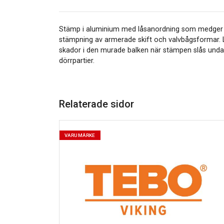
Stämp i aluminium med låsanordning som medger ex
stämpning av armerade skift och valvbågsformar. Lät
skador i den murade balken när stämpen slås undan.
dörrpartier.
Relaterade sidor
VARUMÄRKE