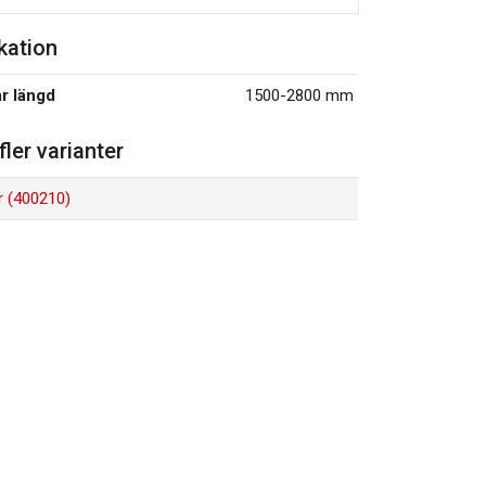
kation
r längd
1500-2800 mm
 fler varianter
r (400210)