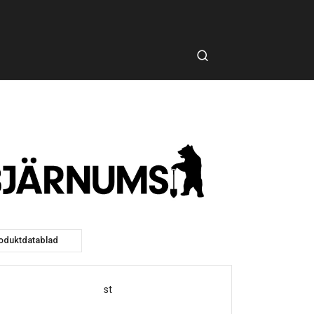
oduktdatablad
st