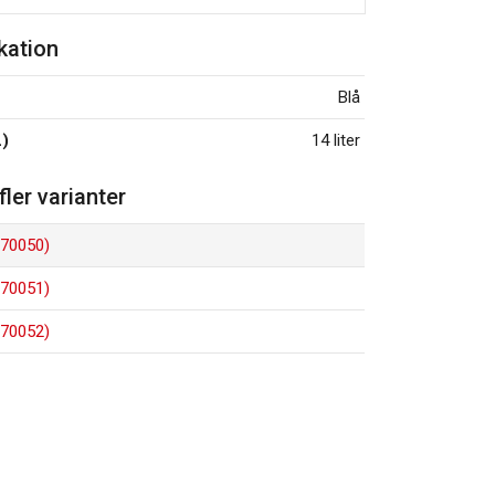
kation
Blå
L)
14 liter
 fler varianter
(670050)
(670051)
(670052)