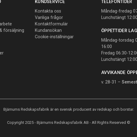
O
KUNDSERVICE
TELEFONTIDER
Kontakta oss
Måndag-fredag 07
Vanliga frågor
Lunchstängt 12:0
sarbete
Kontaktformulär
 & försäljning
Kundansökan
ÖPPETTIDER LA
Cookie-inställningar
Måndag-torsdag 0
16:00
er
Fredag 06:30-12:0
Lunchstängt 12:0
AVVIKANDE ÖPP
v. 28-31 –
Semest
Bjärnums Redskapsfabrik är en svensk producent av redskap och borstar.
Copyright 2025 - Bjärnums Redskapsfabrik AB - All Rights Reserved ©