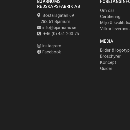
BJÄRNUMS
FÖRETAGSINF
REDSKAPSFABRIK AB
Om oss
Boställsgatan 69
Certifiering
282 61 Bjärnum
Miljö & kvalitet
info@bjarnums.se
Villkor leverans
+46 (0) 451 200 75
MEDIA
Instagram
Bilder & logotyp
Facebook
Broschyrer
Koncept
Guider