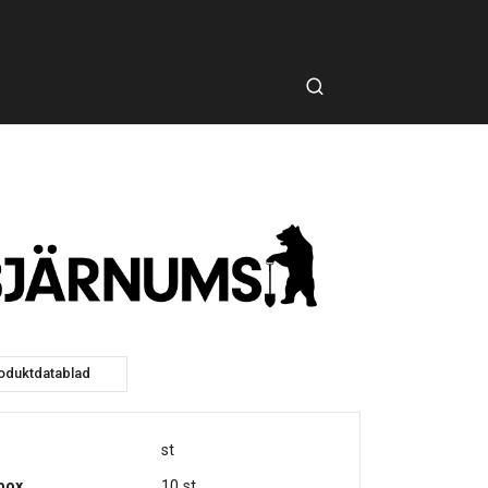
oduktdatablad
st
box
10 st