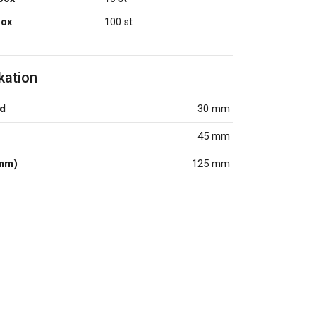
box
100 st
kation
jd
30 mm
45 mm
mm)
125 mm