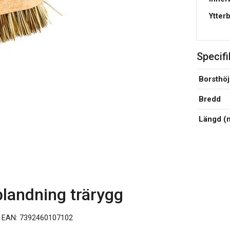
Ytter
Specifi
Borsthö
Bredd
Längd (
landning trärygg
EAN: 7392460107102