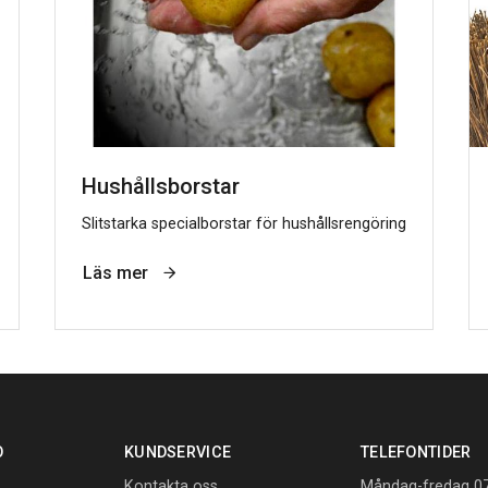
Hushållsborstar
Slitstarka specialborstar för hushållsrengöring
Läs mer
O
KUNDSERVICE
TELEFONTIDER
Kontakta oss
Måndag-fredag 07