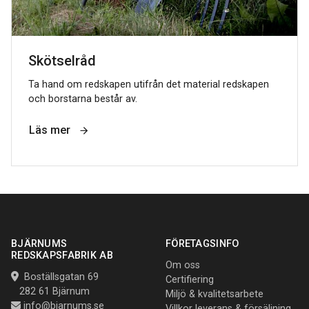
Skötselråd
Ta hand om redskapen utifrån det material redskapen
och borstarna består av.
Läs mer
BJÄRNUMS
FÖRETAGSINFO
REDSKAPSFABRIK AB
Om oss
Boställsgatan 69
Certifiering
282 61 Bjärnum
Miljö & kvalitetsarbete
info@bjarnums.se
Villkor leverans & försäljning