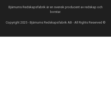
Bjärnums Redskapsfabrik är en svensk producent av redskap och
borstar.
Copyright 2025 - Bjärnums Redskapsfabrik AB - All Rights Reserved ©